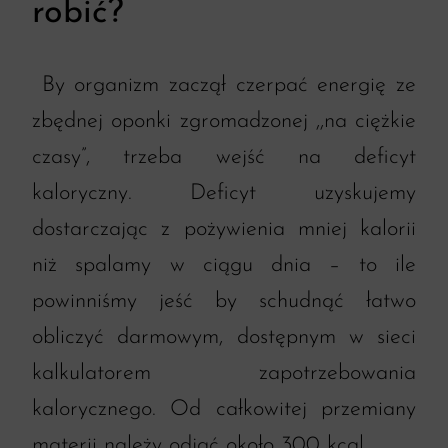
robić?
By organizm zaczął czerpać energię ze
zbędnej oponki zgromadzonej ,,na ciężkie
czasy”, trzeba wejść na deficyt
kaloryczny. Deficyt uzyskujemy
dostarczając z pożywienia mniej kalorii
niż spalamy w ciągu dnia – to ile
powinniśmy jeść by schudnąć łatwo
obliczyć darmowym, dostępnym w sieci
kalkulatorem zapotrzebowania
kalorycznego. Od całkowitej przemiany
materii należy odjąć około 300 kcal.