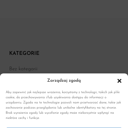
KATEGORIE
Bez kategorii
Kuchnia
Zarządzaj zgodą
Moda
Aby zapewnić jak najlepsze wrażenia, korzystamy z technologii, takich jak pliki
cookie, do przechowywania i/lub uzyskiwania dostępu do informacji o
Parenting
urządzeniu. Zgoda na te technologie pozwoli nam przetwarzać dane, takie jak
zachowanie podczas przeglądania lub unikalne identyfikatory na tej stronie.
Podróże
Brak wyrażenia zgody lub wycofanie zgody może niekorzystnie wpłynąć na
niektóre cechy i funkcje.
Porady