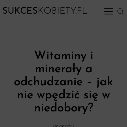
SUKCES
KOBIETY.PL
Open M
Witaminy i
minerały a
odchudzanie – jak
nie wpędzić się w
niedobory?