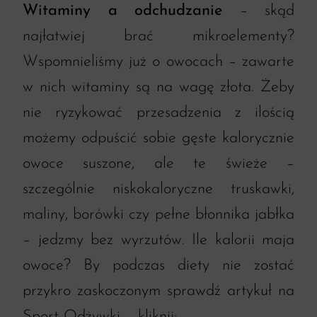
Witaminy a odchudzanie
– skąd
najłatwiej brać mikroelementy?
Wspomnieliśmy już o owocach – zawarte
w nich witaminy są na wagę złota. Żeby
nie ryzykować przesadzenia z ilością
możemy odpuścić sobie gęste kalorycznie
owoce suszone, ale te świeże –
szczególnie niskokaloryczne truskawki,
maliny, borówki czy pełne błonnika jabłka
– jedzmy bez wyrzutów. Ile kalorii maja
owoce? By podczas diety nie zostać
przykro zaskoczonym sprawdź artykuł na
Sport Odżywki – kliknij: