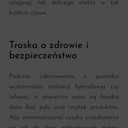
osiągnąć tak dobrego efektu w tak
krótkim czasie.
Troska o zdrowie i
bezpieczeństwo
Podczas zdejmowania z paznokci
wcześniejszej stylizacji hybrydowej czy
żelowej, w powietrzu unosi się bardzo
duża ilość pyłu oraz resztek produktów.
Aby zminimalizować ryzyko przedostania
się ich do dróg oddechowych, należy