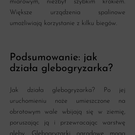
miarowym, niezbyt szybkim krokiem.
Większe urządzenia spalinowe
umożliwiają korzystanie z kilku biegów.
Podsumowanie: jak
działa glebogryzarka?
Jak działa glebogryzarka? Po jej
uruchomieniu noże umieszczone na
obrotowym wale wbijają się w ziemię,
poruszając ją i przewracając warstwę
gleby. Glebogryzarki ogrodowe mogą